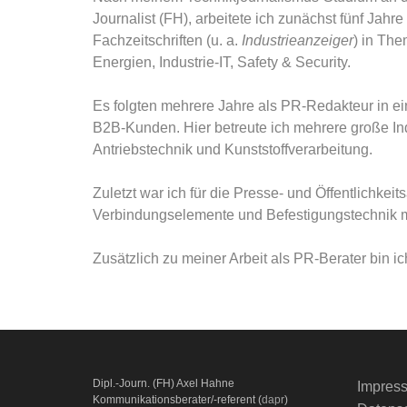
Journalist (FH), arbeitete ich zunächst fünf Jahr
Fachzeitschriften (u. a.
Industrieanzeiger
) in Th
Energien, Industrie-IT, Safety & Security.
Es folgten mehrere Jahre als PR-Redakteur in e
B2B-Kunden. Hier betreute ich mehrere große In
Antriebstechnik und Kunststoffverarbeitung.
Zuletzt war ich für die Presse- und Öffentlichke
Verbindungselemente und Befestigungstechnik mi
Zusätzlich zu meiner Arbeit als PR-Berater bin ich
Dipl.-Journ. (FH) Axel Hahne
Impres
Kommunikationsberater/-referent (
dapr
)